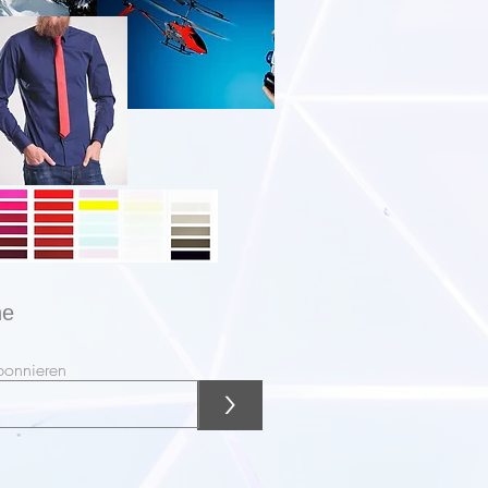
ne
bonnieren
>