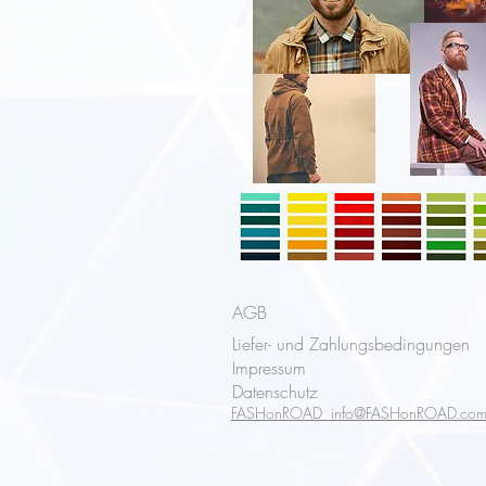
AGB
Liefer- und Zahlungsbedingungen
Impressum
Datenschutz
FASHonROAD info@FASHonROAD.co