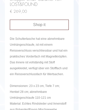
LOST&FOUND
Price
€ 269,00
Shop it
Die Schultertasche hat eine abnehmbare
Umhängeschlaufe, ist mit einem
Reissverschluss verschliessbar und hat ein
praktisches Vorderfach mit Magnetknöpfen.
Das Innere ist vollständig mit Stoff
ausgekleidet, verfügt über ein Stofffach und
ein Reissverschlussfach für Wertsachen.
Dimensionen: 23 x 23 cm, Tiefe 7 cm;
Henkel 28 cm; abnehmbare
Umhängeschlaufe 110-121 cm
Material: Echtes Rindsleder und Innenstoff
aus Polyester/Rayon Mischgewebe