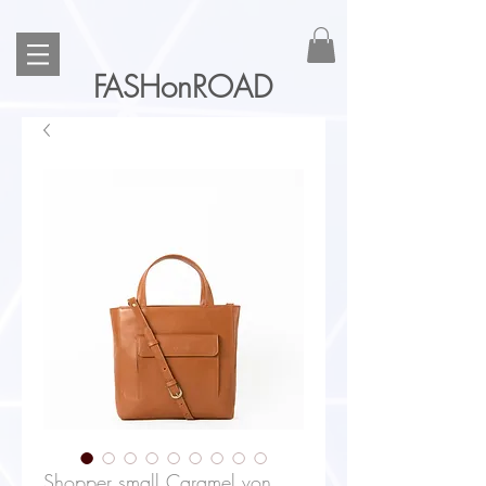
FASHonROAD
Shopper small Caramel von